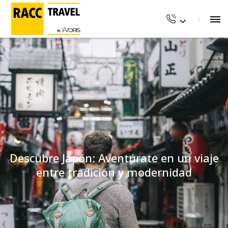
ARTÍCULO ANTERIOR
ARTÍCULO SIGUIENTE
Descubre Japón: Aventúrate en un viaje
Playas con historia: 6
Las mejores puestas
destinos para viajar en
de sol del mundo
entre tradición y modernidad
el tiempo